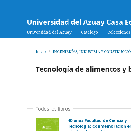
Universidad del Azuay Casa E
Universidad del Azuay
Catálogo
Colecciones
Inicio
/
INGENIERÍAS, INDUSTRIA Y CONSTRUCCI
Tecnología de alimentos y 
Todos los libros
40 años Facultad de Ciencia y
Tecnología: Conmemoración e