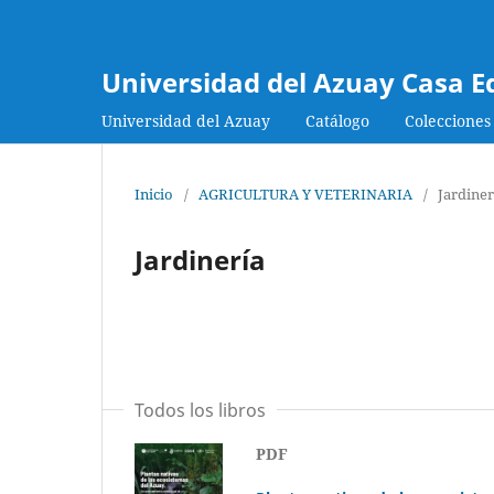
Universidad del Azuay Casa E
Universidad del Azuay
Catálogo
Colecciones
Inicio
/
AGRICULTURA Y VETERINARIA
/
Jardiner
Jardinería
Todos los libros
PDF