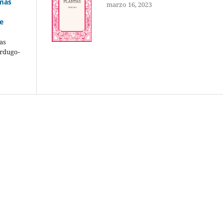
emas
marzo 16, 2023
e
as
erdugo-