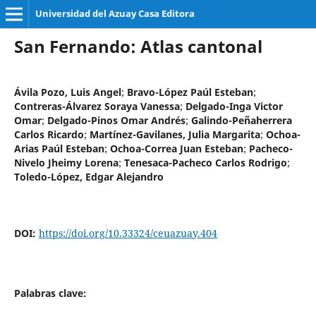
Universidad del Azuay Casa Editora
San Fernando: Atlas cantonal
Ávila Pozo, Luis Angel
;
Bravo-López Paúl Esteban
;
Contreras-Álvarez Soraya Vanessa
;
Delgado-Inga Victor
Omar
;
Delgado-Pinos Omar Andrés
;
Galindo-Peñaherrera
Carlos Ricardo
;
Martínez-Gavilanes, Julia Margarita
;
Ochoa-
Arias Paúl Esteban
;
Ochoa-Correa Juan Esteban
;
Pacheco-
Nivelo Jheimy Lorena
;
Tenesaca-Pacheco Carlos Rodrigo
;
Toledo-López, Edgar Alejandro
DOI:
https://doi.org/10.33324/ceuazuay.404
Palabras clave: