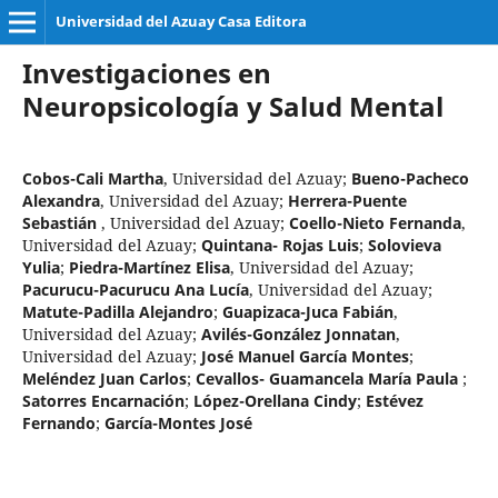
Universidad del Azuay Casa Editora
Investigaciones en
Neuropsicología y Salud Mental
Cobos-Cali Martha
,
Universidad del Azuay
;
Bueno-Pacheco
Alexandra
,
Universidad del Azuay
;
Herrera-Puente
Sebastián
,
Universidad del Azuay
;
Coello-Nieto Fernanda
,
Universidad del Azuay
;
Quintana- Rojas Luis
;
Solovieva
Yulia
;
Piedra-Martínez Elisa
,
Universidad del Azuay
;
Pacurucu-Pacurucu Ana Lucía
,
Universidad del Azuay
;
Matute-Padilla Alejandro
;
Guapizaca-Juca Fabián
,
Universidad del Azuay
;
Avilés-González Jonnatan
,
Universidad del Azuay
;
José Manuel García Montes
;
Meléndez Juan Carlos
;
Cevallos- Guamancela María Paula
;
Satorres Encarnación
;
López-Orellana Cindy
;
Estévez
Fernando
;
García-Montes José