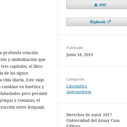
PDF
flipbook
Publicado
la profunda relación
junio 18, 2019
ción y simbolización que
tres capítulos, el libro
a de los signos
Categorías
 vida diaria. Este viaje
Linguistica
s cambian en fonética y
Antropología
 falsedades pero persistir
griegas y romanas, el
eracción entre lenguaje,
Derechos de autor 2017
Universidad del Azuay Casa
Editora