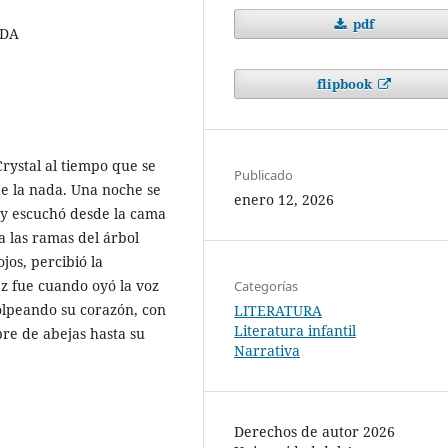
pdf
UDA
flipbook
Crystal al tiempo que se
Publicado
e la nada. Una noche se
enero 12, 2026
s y escuchó desde la cama
a las ramas del árbol
ojos, percibió la
z fue cuando oyó la voz
Categorías
golpeando su corazón, con
LITERATURA
Literatura infantil
bre de abejas hasta su
Narrativa
Derechos de autor 2026