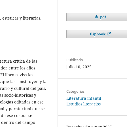
pdf
estéticas y literarias,
flipbook
Publicado
ctura crítica de las
julio 10, 2025
ador entre los años
l libro revisa las
s que las constituyen y la
rio y cultural del país.
Categorías
s socio-históricas y
Literatura infantil
tologías editadas en ese
Estudios literarios
tual y paratextual que se
 de ese corpus se
an dentro del campo
Derechos de autor 2025