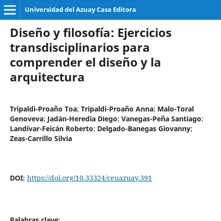
Universidad del Azuay Casa Editora
Diseño y filosofía: Ejercicios
transdisciplinarios para
comprender el diseño y la
arquitectura
Tripaldi-Proaño Toa
;
Tripaldi-Proaño Anna
;
Malo-Toral
Genoveva
;
Jadán-Heredia Diego
;
Vanegas-Peña Santiago
;
Landívar-Feicán Roberto
;
Delgado-Banegas Giovanny
;
Zeas-Carrillo Silvia
DOI:
https://doi.org/10.33324/ceuazuay.391
Palabras clave: