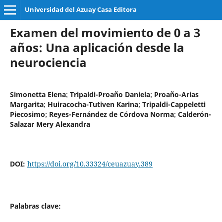
Universidad del Azuay Casa Editora
Examen del movimiento de 0 a 3
años: Una aplicación desde la
neurociencia
Simonetta Elena
;
Tripaldi-Proaño Daniela
;
Proaño-Arias
Margarita
;
Huiracocha-Tutiven Karina
;
Tripaldi-Cappeletti
Piecosimo
;
Reyes-Fernández de Córdova Norma
;
Calderón-
Salazar Mery Alexandra
DOI:
https://doi.org/10.33324/ceuazuay.389
Palabras clave: