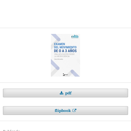
pdf
flipbook