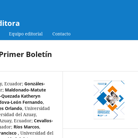
ditora
Equipo editorial
Contacto
Primer Boletín
y, Ecuador
;
Gonzáles-
or
;
Maldonado-Matute
-Quezada Katheryn
dova-León Fernando
,
es Orlando
,
Universidad
rsidad del Azuay,
 Azuay, Ecuador
;
Cevallos-
uador
;
Ríos Marcos
,
Francisco
,
Universidad del