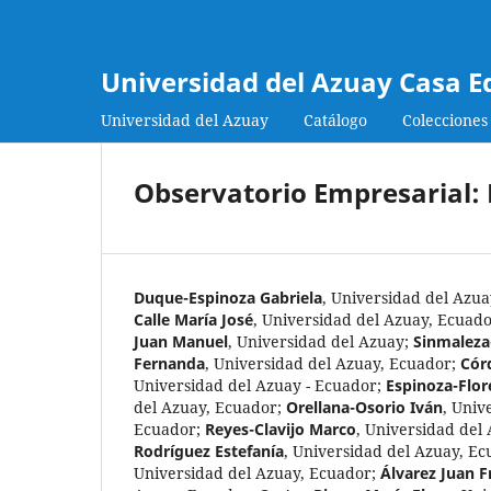
Universidad del Azuay Casa E
Universidad del Azuay
Catálogo
Colecciones
Observatorio Empresarial: 
Duque-Espinoza Gabriela
,
Universidad del Azua
Calle María José
,
Universidad del Azuay, Ecuad
Juan Manuel
,
Universidad del Azuay
;
Sinmaleza
Fernanda
,
Universidad del Azuay, Ecuador
;
Cór
Universidad del Azuay - Ecuador
;
Espinoza-Flor
del Azuay, Ecuador
;
Orellana-Osorio Iván
,
Unive
Ecuador
;
Reyes-Clavijo Marco
,
Universidad del
Rodríguez Estefanía
,
Universidad del Azuay, Ec
Universidad del Azuay, Ecuador
;
Álvarez Juan 