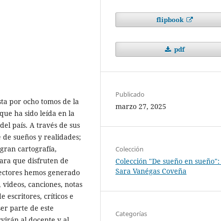
flipbook
pdf
Publicado
sta por ocho tomos de la
marzo 27, 2025
que ha sido leída en la
del país. A través de sus
e de sueños y realidades;
 gran cartografía,
Colección
para que disfruten de
Colección "De sueño en sueño":
Sara Vanégas Coveña
 lectores hemos generado
, videos, canciones, notas
 escritores, críticos e
ser parte de este
Categorías
virán al docente y al