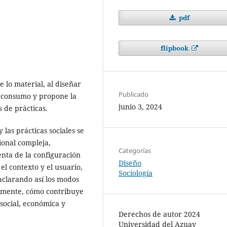
pdf
flipbook
e lo material, al diseñar
Publicado
e consumo y propone la
junio 3, 2024
s de prácticas.
 las prácticas sociales se
ional compleja,
Categorías
nta de la configuración
Diseño
el contexto y el usuario,
Sociología
 aclarando así los modos
almente, cómo contribuye
 social, económica y
Derechos de autor 2024
Universidad del Azuay