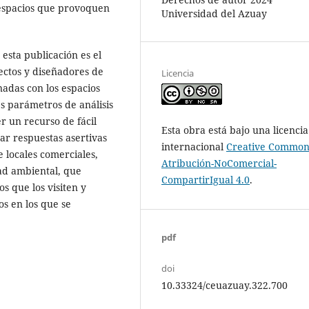
espacios que provoquen
Universidad del Azuay
esta publicación es el
ectos y diseñadores de
Licencia
nadas con los espacios
es parámetros de análisis
r un recurso de fácil
Esta obra está bajo una licencia
r respuestas asertivas
internacional
Creative Common
 locales comerciales,
Atribución-NoComercial-
dad ambiental, que
CompartirIgual 4.0
.
s que los visiten y
os en los que se
pdf
doi
10.33324/ceuazuay.322.700