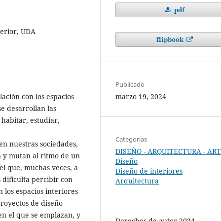
pdf
terior, UDA
flipbook
Publicado
marzo 19, 2024
lación con los espacios
se desarrollan las
habitar, estudiar,
Categorías
en nuestras sociedades,
DISEÑO - ARQUITECTURA - AR
n y mutan al ritmo de un
Diseño
el que, muchas veces, a
Diseño de interiores
 dificulta percibir con
Arquitectura
 los espacios interiores
proyectos de diseño
 en el que se emplazan, y
Derechos de autor 2024