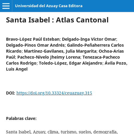
Universidad del Azuay Casa Editora
Santa Isabel : Atlas Cantonal
Bravo-López Paúl Esteban
;
Delgado-Inga Víctor Omar
;
Delgado-Pinos Omar Andrés
;
Galindo-Peñaherrera Carlos
Ricardo
;
Martínez-Gavilanes, Julia Margarita
;
Ochoa-Arias
Paúl
;
Pacheco-Nivelo Jheimy Lorena
;
Tenezaca-Pacheco
Carlos Rodrigo
;
Toledo-López, Edgar Alejandro
;
Ávila Pozo,
Luis Angel
DOI:
https://doi.org/10.33324/ceuazuay.315
Palabras clave:
Santa Isabel, Azuay, clima, turismo, suelos, demografía,