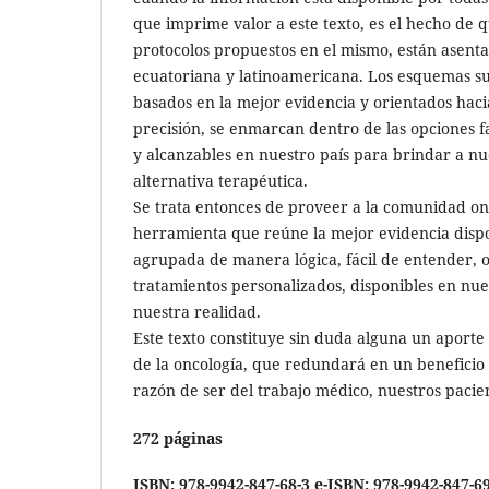
que imprime valor a este texto, es el hecho de 
protocolos propuestos en el mismo, están asent
ecuatoriana y latinoamericana. Los esquemas su
basados en la mejor evidencia y orientados hac
precisión, se enmarcan dentro de las opciones f
y alcanzables en nuestro país para brindar a nu
alternativa terapéutica.
Se trata entonces de proveer a la comunidad onc
herramienta que reúne la mejor evidencia disp
agrupada de manera lógica, fácil de entender, 
tratamientos personalizados, disponibles en nu
nuestra realidad.
Este texto constituye sin duda alguna un aporte
de la oncología, que redundará en un beneficio
razón de ser del trabajo médico, nuestros pacie
272 páginas
ISBN: 978-9942-847-68-3
e-ISBN: 978-9942-847-6