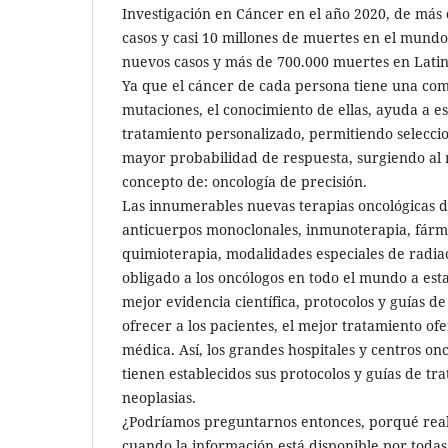
Investigación en Cáncer en el año 2020, de más
casos y casi 10 millones de muertes en el mundo
nuevos casos y más de 700.000 muertes en Lati
Ya que el cáncer de cada persona tiene una co
mutaciones, el conocimiento de ellas, ayuda a e
tratamiento personalizado, permitiendo seleccio
mayor probabilidad de respuesta, surgiendo al 
concepto de: oncología de precisión.
Las innumerables nuevas terapias oncológicas d
anticuerpos monoclonales, inmunoterapia, fár
quimioterapia, modalidades especiales de radiac
obligado a los oncólogos en todo el mundo a est
mejor evidencia científica, protocolos y guías d
ofrecer a los pacientes, el mejor tratamiento ofe
médica. Así, los grandes hospitales y centros o
tienen establecidos sus protocolos y guías de tr
neoplasias.
¿Podríamos preguntarnos entonces, porqué real
cuando la información está disponible por todas