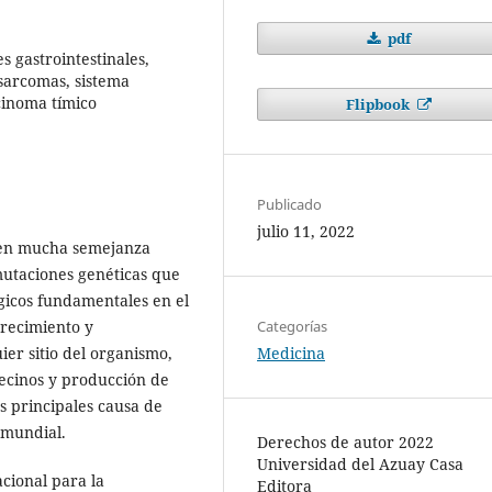
pdf
 gastrointestinales,
sarcomas, sistema
cinoma tímico
Flipbook
Publicado
julio 11, 2022
nen mucha semejanza
mutaciones genéticas que
gicos fundamentales en el
Categorías
recimiento y
Medicina
ier sitio del organismo,
vecinos y producción de
as principales causa de
 mundial.
Derechos de autor 2022
Universidad del Azuay Casa
cional para la
Editora