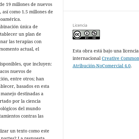
 de 19 millones de nuevos
, así como 1.5 millones de
noamérica.
Licencia
mbinación única de
stablecer un plan de
nar las terapias con
momento actual, el
Esta obra está bajo una licencia
internacional
Creative Common
isponibles, que incluyen:
Atribución-NoComercial 4.0
.
macos nuevos de
ión, entre otros; han
ablecer, basados en esta
e manejo destinadas a
rtado por la ciencia
ncológicos del mundo
atamientos contras las
izar un texto como este
 partes? La respuesta,