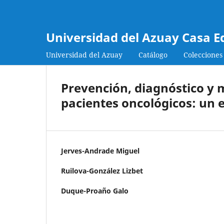
Universidad del Azuay Casa E
Universidad del Azuay
Catálogo
Colecciones
Prevención, diagnóstico y 
pacientes oncológicos: un 
Jerves-Andrade Miguel
Ruilova-González Lizbet
Duque-Proaño Galo