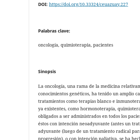
DOI:
https://doi.org/10.33324/ceuazuay.227
Palabras clave:
oncología, quimioterapia, pacientes
Sinopsis
La oncología, una rama de la medicina relativa
conocimientos genéticos, ha tenido un amplio c
tratamientos como terapias blanco e inmunoter
ya existentes, como hormonoterapia, quimioterapi
obligados a ser administrados en todos los pacien
éstos con intención neoadyuvante (antes un tra
adyuvante (luego de un tratamiento radical para
progresión), o con intención paliativa, se ha he