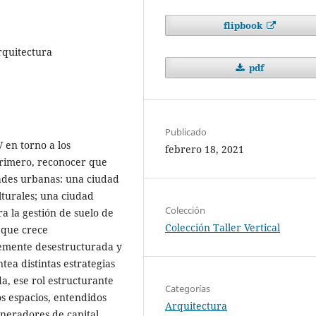
flipbook
arquitectura
pdf
Publicado
V en torno a los
febrero 18, 2021
rimero, reconocer que
dades urbanas: una ciudad
lturales; una ciudad
Colección
a la gestión de suelo de
Colección Taller Vertical
a que crece
emente desestructurada y
tea distintas estrategias
a, ese rol estructurante
Categorías
os espacios, entendidos
Arquitectura
eneradores de capital