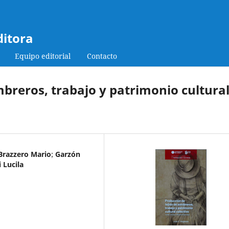
ditora
Equipo editorial
Contacto
mbreros, trabajo y patrimonio cultura
Brazzero Mario
;
Garzón
i Lucila