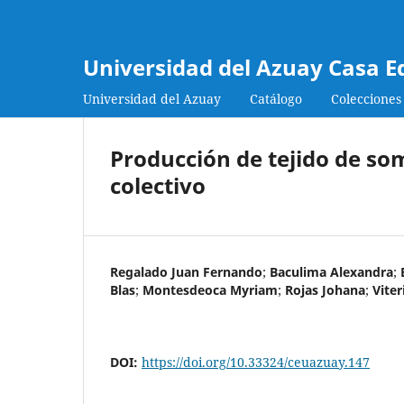
Universidad del Azuay Casa E
Universidad del Azuay
Catálogo
Colecciones
Producción de tejido de so
colectivo
Regalado Juan Fernando
;
Baculima Alexandra
;
Blas
;
Montesdeoca Myriam
;
Rojas Johana
;
Viter
DOI:
https://doi.org/10.33324/ceuazuay.147