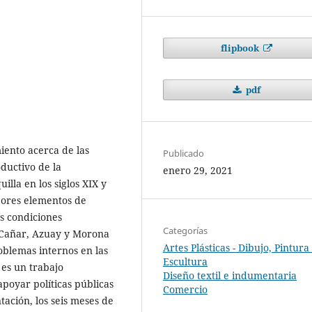
flipbook
pdf
iento acerca de las
Publicado
oductivo de la
enero 29, 2021
lla en los siglos XIX y
jores elementos de
as condiciones
Categorías
 Cañar, Azuay y Morona
Artes Plásticas - Dibujo, Pintura
roblemas internos en las
Escultura
 es un trabajo
Diseño textil e indumentaria
oyar políticas públicas
Comercio
tación, los seis meses de