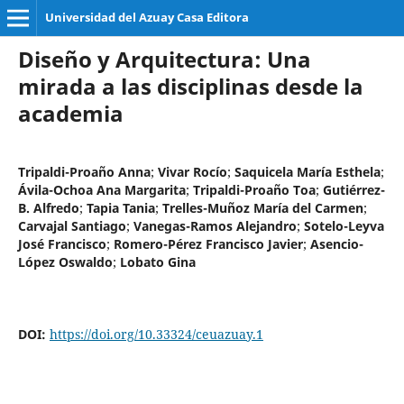
Universidad del Azuay Casa Editora
Diseño y Arquitectura: Una
mirada a las disciplinas desde la
academia
Tripaldi-Proaño Anna
;
Vivar Rocío
;
Saquicela María Esthela
;
Ávila-Ochoa Ana Margarita
;
Tripaldi-Proaño Toa
;
Gutiérrez-
B. Alfredo
;
Tapia Tania
;
Trelles-Muñoz María del Carmen
;
Carvajal Santiago
;
Vanegas-Ramos Alejandro
;
Sotelo-Leyva
José Francisco
;
Romero-Pérez Francisco Javier
;
Asencio-
López Oswaldo
;
Lobato Gina
DOI:
https://doi.org/10.33324/ceuazuay.1